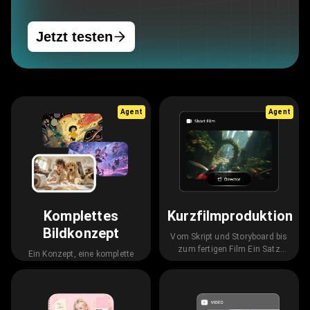
Jetzt testen
Agent
Agent
Komplettes
Kurzfilmproduktion
Bildkonzept
Vom Skript und Storyboard bis
zum fertigen Film Ein Satz
Ein Konzept, eine komplette
steuert den gesamten Prozess
Bildserie Einheitlicher
Designstil – automatisch