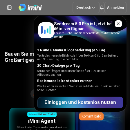
Deutsch
Anmelden
Seedream 5.0 Pro ist jetzt bei
iMini verfügbar
Feinere Licht- und Schatteneffekte, realistischere
Details
1 Nano Banana Bildgenerierung pro Tag
Bauen Sie mit dem iMini Super Agent etwas
Teste das neueste Bildmodell fuer Text-zu-Bild, Bearbeitung
Großartiges
und Stilisierung in einem Flow
20 Chat-Dialoge pro Tag
Schreiben, fragen und Ideen finden fuer 90% deiner
Alltagsszenarien
Start erstellen
Basismodelle kostenlos nutzen
Wechsle frei zwischen Mainstream-Modellen. Direkt nutzbar,
ohne Huerden
Nano Banana 2 mit 50 % Rabatt
Einloggen und kostenlos nutzen
Unterstützt von Codex
Kommt bald
iMini Agent
Bilder, Texte, Trendanalysen und weitere