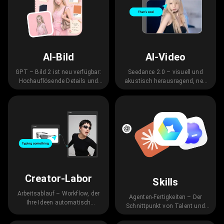
AI-Bild
AI-Video
GPT – Bild 2 ist neu verfügbar:
Seedance 2.0 – visuell und
Hochauflösende Details und
akustisch herausragend, neu
individuell anpassbarer
definiert den Standard für KI-
Kunststil
Videos
Creator-Labor
Skills
Arbeitsablauf – Workflow, der
Agenten-Fertigkeiten – Der
Ihre Ideen automatisch
Schnittpunkt von Talent und
umsetzt
Handlung