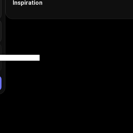
Inspiration
ills Stil wählen, Idee teilen und mit einem Klick filmische Sh
ren
 Seedance 2.0, Kling 3.0 und weiteren Richtungen.
e Blätterdach des Weltenbaums