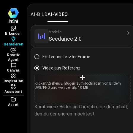
AI Video Generator
Erstellen und bearbeiten Sie KI-Videos aus Text o
AI-BILD
AI-VIDEO
Videomodelle
Weltklasse-Videomodelle für unterschiedliche Qu
Modelle
Erkunden
Seedance 2.0
Seedance 2.0
Generieren
Seedance 2.0 Mini
Kreativ
MiniMax H3
Erster und letzter Frame
Agent
Kling 3.0 Omni
Video aus Referenz
Canvas
Sora 2
Veo 3.1
Inspiration
Klicken/Ziehen/Einfügen zum
Hochladen von Bildern
JPG/PNG und weniger als 10 MB
Veo 3.1 Fast
Assistent
Happy Horse 1.0
Asset
Kling 3.0
Kombiniere Bilder und beschreibe den Inhalt,
Seedance 2.0 Fast
den du generieren möchtest
Wan 2.7
Hinweis
Vidu Q2 Pro