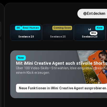
der Bildern mit dem iMini AI Video Generator. Mit Seedance, K
Entdecken
alität, Bewegungsstile und Aufgaben.
4K
Real Human
Coming Soon
New
Mini
Seedance 2.0
Seedance 2.5
Seedance 2.0
ByteDance · cinematic,
ByteDance · coming
ByteDance · lighter
up to 4K
soon
Seedance drafts
New
Über 100 Video-Skills—Stil wählen, Idee eingeben, cineast
einem Klick erzeugen.
Neue Funktionen in iMini Creative Agent ausprobieren