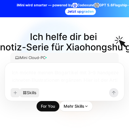
iMini wird smarter — powered by
Codex
und
GPT 5.6
Flagship
Seitenleiste ausklappen
Jetzt upgraden
Ich helfe dir bei 
Von der Idee zu einem kompletten 
dnotiz-Serie für Xiaohongshu 
iMini Cloud-PC
Ich möchte meinen Blogartikel mit 3–5 handgeze
ichneten Illustrationen ergänzen. Hier ist der Arti
kel
Skills
For You
Mehr Skills