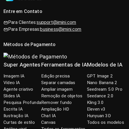
Entre em Contato
Para Clientes:
support@imini.com
Para Empresas:
business@imini.com
Métodos de Pagamento
Super Agentes
Ferramentas de IA
Modelos de IA
Imagem IA
Edição precisa
GPT Image 2
Vídeo IA
Separar camadas
Nano Banana 2
Agente criativo
Ampliar imagem
Seedream 5.0 Pro
Slides IA
Remoção de objetos
Seedance 2.0
Pesquisa Profunda
Remover fundo
Kling 3.0
Escrita IA
Ampliação HD
Eleven v3
Ilustração IA
Chat IA
Hunyuan 3D
Curtas de estilo
Canvas
Todos os modelos
Análise viral
Todas as ferramentas