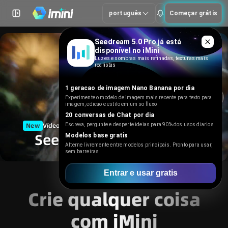
português
Começar grátis
Seedance 2.5 em breve
Seedream 5.0 Pro já está
disponível no iMini
Luzes e sombras mais refinadas, texturas mais
realistas
1 geracao de imagem Nano Banana por dia
Experimente o modelo de imagem mais recente para texto para
imagem, edicao e estilo em um so fluxo
20 conversas de Chat por dia
New
Vídeo multimodal · duração mais estável · corte cinema
Escreva, pergunte e desperte ideias para 90% dos usos diarios
Seedance 2.5 em breve
Modelos base gratis
Alterne livremente entre modelos principais. Pronto para usar,
sem barreiras
Entrar e usar gratis
Imagem IA
Crie qualquer coisa
GPT Image 2
com iMini
Nano Banana 2
Seu agente criativo de IA