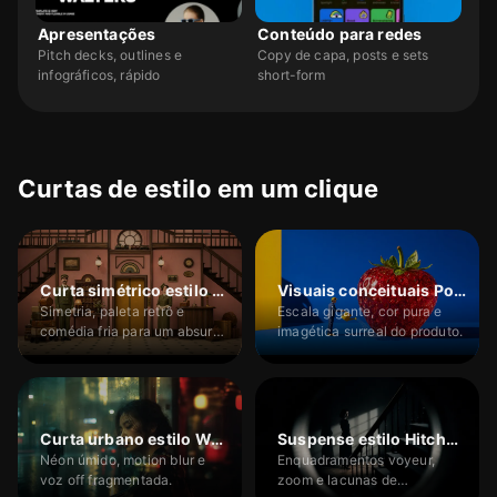
Apresentações
Conteúdo para redes
Pitch decks, outlines e
Copy de capa, posts e sets
infográficos, rápido
short-form
Curtas de estilo em um clique
Hot
Com 100+ habilidades de criação de vídeo: escolha o estilo, digite a ideia e gere o curto em um clique.
Curtas de estilo com iMini Creative Agent
↗
Começar grátis
Curta simétrico estilo Wes Anderson
Visuais conceituais Pop Art
Simetria, paleta retrô e
Escala gigante, cor pura e
comédia fria para um absurdo
imagética surreal do produto.
refinado.
Curta urbano estilo Wong Kar-wai
Suspense estilo Hitchcock
Néon úmido, motion blur e
Enquadramentos voyeur,
voz off fragmentada.
zoom e lacunas de