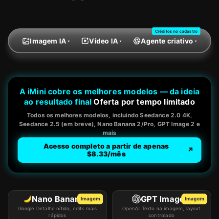
Nano Banana 2 Lite
Nano Banana Pro
Créditos no cadastro
Seedream 5.0 Pro
Imagem IA
Vídeo IA
Agente criativo
Midjourney V7
Z Image Turbo
Wan 2.7
A iMini cobre os melhores modelos — da ideia
Nano Banana
ao resultado final
Oferta por tempo limitado
Seedream 4.5
Todos os melhores modelos, incluindo Seedance 2.0 4K,
Seedance 2.5 (em breve), Nano Banana 2/Pro, GPT Image 2 e
Seedream 4.0
mais
GPT Image 1
Acesso completo a partir de apenas
↗
$8.33/mês
Qwen Image Plus
Qwen Image Edit
Vídeo IA
Nano Banana 2
GPT Image 2
Imagem
Imagem
Google Detalhe nítido, edits mais
OpenAI Texto na imagem, layout
Seedance 2.0
rápidos
controlado