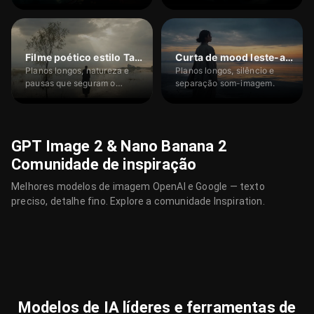
informação que apertam a
tensão.
Filme poético estilo Tarkovski
Curta de mood leste-asiático
Planos longos, natureza e
Planos longos, silêncio e
pausas que seguram o
separação som-imagem.
tempo.
GPT Image 2 & Nano Banana 2
Comunidade de inspiração
Melhores modelos de imagem OpenAI e Google — texto
preciso, detalhe fino. Explore a comunidade Inspiration.
Modelos de IA líderes e ferramentas de