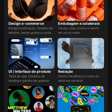
Design e-commerce
Embalagem e colaterais
Imagens principais, headers de
Caixas, tags, inserts e merch
detalhe, barras promo e cards
em um só estilo
de venda
UI / interface do produto
Redação
Telas de app, módulos de
Hooks, headlines e corpo de
landing e painéis de produto
texto em um brief