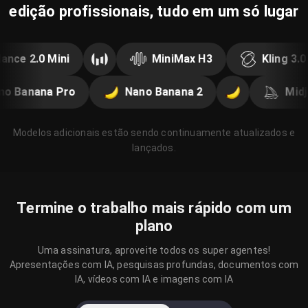
edição profissionais, tudo em um só lugar
 2.0 Mini
MiniMax H3
Kling 3.0
Nano Banana Pro
Nano Banana 2
Modelos adicionais estão sendo continuamente atualizados e
lançados.
Termine o trabalho mais rápido com um
plano
Uma assinatura, aproveite todos os super agentes!
Apresentações com IA, pesquisas profundas, documentos com
IA, vídeos com IA e imagens com IA