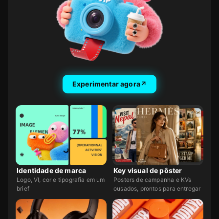
Apresentações
Conteúdo para redes
Tela infinita
Tela infinita
Experimentar agora
↗
Identidade de marca
Key visual de pôster
Logo, VI, cor e tipografia em um
Posters de campanha e KVs
brief
ousados, prontos para entregar