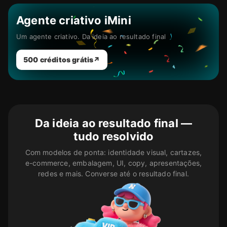
Hailuo 2.3 Fast
Agente criativo iMini
Hailuo 02
Um agente criativo. Da ideia ao resultado final
Kling 2.5 Turbo
Kling 2.6
500 créditos grátis
↗
Kling O1
Seedance Pro
Agente criativo
Da ideia ao resultado final —
More creative scenarios
tudo resolvido
Identidade de marca
Com modelos de ponta: identidade visual, cartazes,
Key visual de pôster
e-commerce, embalagem, UI, copy, apresentações,
Design e-commerce
redes e mais. Converse até o resultado final.
Embalagem e colaterais
UI / interface do produto
Redação