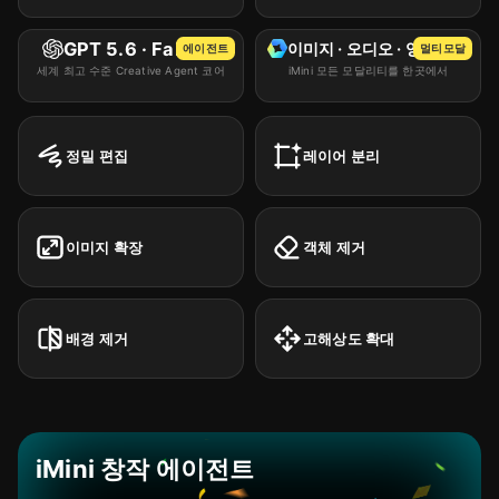
Seedance 2.0 Mini
GPT 5.6 · Fable 5
이미지 · 오디오 · 영상 · 3D
에이전트
멀티모달
MiniMax H3
세계 최고 수준 Creative Agent 코어
iMini 모든 모달리티를 한곳에서
Kling 3.0 Omni
Sora 2
정밀 편집
레이어 분리
Veo 3.1
Veo 3.1 Fast
Happy Horse 1.0
이미지 확장
객체 제거
Kling 3.0
Seedance 2.0 Fast
배경 제거
고해상도 확대
Wan 2.7
Vidu Q2 Pro
Hailuo 2.3
Vidu Q2
iMini 창작 에이전트
Vidu Q2 Turbo