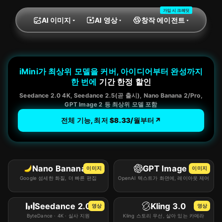
Nano Banana 2 Lite
가입 시 크레딧
Nano Banana Pro
AI 이미지
AI 영상
창작 에이전트
Seedream 5.0 Pro
Midjourney V7
Z Image Turbo
iMini가 최상위 모델을 커버, 아이디어부터 완성까지
한 번에
기간 한정 할인
Wan 2.7
Seedance 2.0 4K, Seedance 2.5(곧 출시), Nano Banana 2/Pro,
Nano Banana
GPT Image 2 등 최상위 모델 포함
Seedream 4.5
전체 기능, 최저 $8.33/월부터
↗
Seedream 4.0
GPT Image 1
Qwen Image Plus
Nano Banana 2
GPT Image 2
이미지
이미지
Qwen Image Edit
Google 섬세한 화질, 더 빠른 편집
OpenAI 텍스트가 화면에, 레이아웃 제어
AI 영상
Seedance 2.0
Kling 3.0
영상
영상
Seedance 2.0
ByteDance · 4K · 실사 지원
Kling 스토리 우선, 살아 있는 카메라