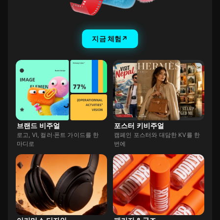
프레젠테이션
소셜 콘텐츠
무한 캔버스
지금 체험
↗
무한 캔버스
브랜드 비주얼
포스터 키비주얼
로고, VI, 컬러·폰트 가이드를 한
캠페인 포스터와 대담한 KV를 한
마디로
번에