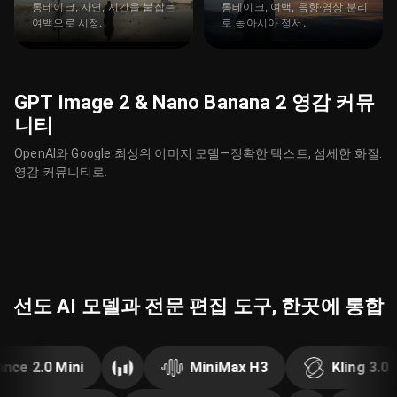
롱테이크, 자연, 시간을 붙잡는
롱테이크, 여백, 음향·영상 분리
여백으로 시정.
로 동아시아 정서.
GPT Image 2 & Nano Banana 2 영감 커뮤
니티
OpenAI와 Google 최상위 이미지 모델—정확한 텍스트, 섬세한 화질.
영감 커뮤니티로.
선도 AI 모델과 전문 편집 도구, 한곳에 통합
2.0 Mini
MiniMax H3
Kling 3.0