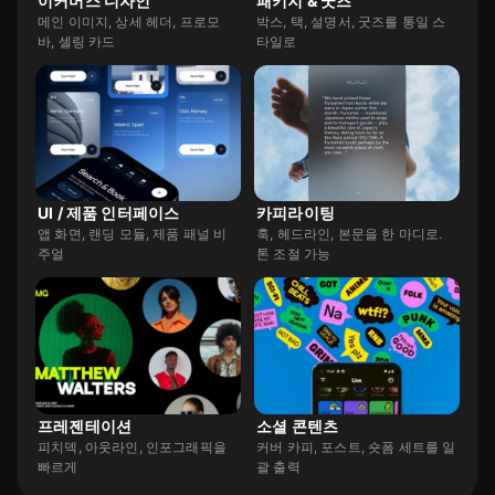
이커머스 디자인
패키지 & 굿즈
메인 이미지, 상세 헤더, 프로모
박스, 택, 설명서, 굿즈를 통일 스
바, 셀링 카드
타일로
UI / 제품 인터페이스
카피라이팅
앱 화면, 랜딩 모듈, 제품 패널 비
훅, 헤드라인, 본문을 한 마디로.
주얼
톤 조절 가능
프레젠테이션
소셜 콘텐츠
피치덱, 아웃라인, 인포그래픽을
커버 카피, 포스트, 숏폼 세트를 일
빠르게
괄 출력