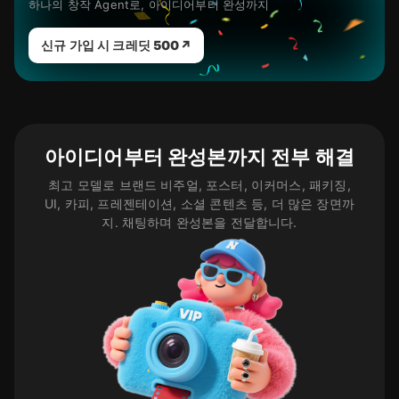
하나의 창작 Agent로, 아이디어부터 완성까지
Hailuo 2.3 Fast
Hailuo 02
신규 가입 시 크레딧 500
↗
Kling 2.5 Turbo
Kling 2.6
Kling O1
아이디어부터 완성본까지 전부 해결
Seedance Pro
최고 모델로 브랜드 비주얼, 포스터, 이커머스, 패키징,
창작 에이전트
UI, 카피, 프레젠테이션, 소셜 콘텐츠 등, 더 많은 장면까
지. 채팅하며 완성본을 전달합니다.
More creative scenarios
브랜드 비주얼
포스터 키비주얼
이커머스 디자인
패키지 & 굿즈
UI / 제품 인터페이스
카피라이팅