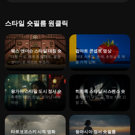
스타일 숏필름 원클릭
Hot
내장 100+ 영상 창작 스킬로 스타일을 고르고, 영화감 숏필름을 원클릭 생성하세요.
iMini Creative Agent로 스타일 숏필름
↗
무료로 시작
웨스 앤더슨 스타일 대칭 숏
팝아트 콘셉트 영상
대칭 구도, 레트로 팔레트, 쿨한
거대 스케일, 순색, 초현실로 제
코미디로 세련된 부조리.
품 기억 강화.
왕가위 스타일 도시 정서 숏
히치콕 스타일 서스펜스 숏
축축한 네온, 잔상, 조각난 내레
훔쳐보기 구도, 줌, 정보 차로 긴
이션.
장 고조.
타르코프스키 시적 영화
동아시아 정서 숏필름