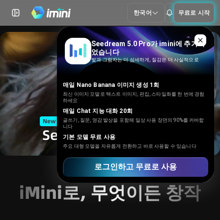
한국어
무료로 시작
Seedance 2.5 곧 출시
Seedream 5.0 Pro가 imini에 추가되
었습니다
빛과 그림자는 더 섬세하게, 질감은 더 사실적으로
매일 Nano Banana 이미지 생성 1회
최신 이미지 모델로 텍스트 이미지, 편집, 스타일화를 한 번에 경험
하세요
매일 Chat 지능 대화 20회
New
멀티모달 영상 · 더 안정적인 길이 · 영화급 결과
글쓰기, 질문, 영감 발상을 포함해 일상 사용 장면의 90%를 커버합
니다
Seedance 2.5 곧 출시
기본 모델 무료 사용
주요 대형 모델을 자유롭게 전환하고 바로 사용할 수 있습니다
로그인하고 무료로 사용
AI 이미지
iMini로, 무엇이든 창작
GPT Image 2
세계 최고 수준의 AI 모델
Nano Banana 2