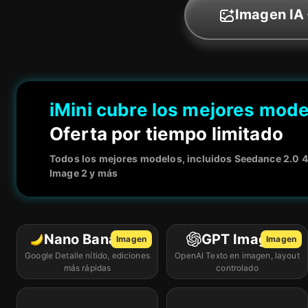
Imagen IA
iMini cubre los mejores modelo
Oferta por tiempo limitado
Todos los mejores modelos, incluidos Seedance 2.0 
Image 2 y más
Nano Banana 2
GPT Image 2
Imagen
Imagen
Google Detalle nítido, ediciones
OpenAI Texto en imagen, layout
más rápidas
controlado