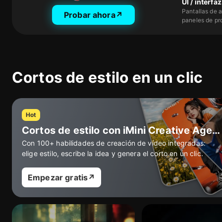
UI / interfa
Pantallas de 
Probar ahora
↗
paneles de pr
Cortos de estilo en un clic
Hot
Cortos de estilo con iMini Creative Agent
Con 100+ habilidades de creación de vídeo integradas:
elige estilo, escribe la idea y genera el corto en un clic.
Empezar gratis
↗