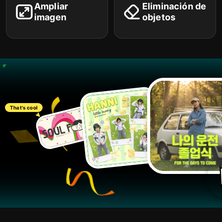
Ampliar
Eliminación de
Kling 3.0
imagen
objetos
Seedance 2.0 Fast
Wan 2.7
Vidu Q2 Pro
Hailuo 2.3
Vidu Q2
Vidu Q2 Turbo
Hailuo 2.3 Fast
That's cool
Hailuo 02
Kling 2.5 Turbo
Kling 2.6
Kling O1
Seedance Pro
Agente creativo
More creative scenarios
Identidad de marca