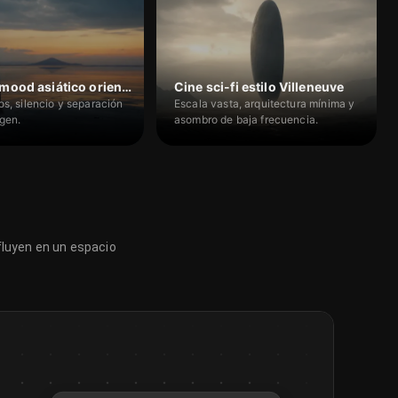
Corto de mood asiático oriental
Cine sci-fi estilo Villeneuve
os, silencio y separación
Escala vasta, arquitectura mínima y
gen.
asombro de baja frecuencia.
 fluyen en un espacio