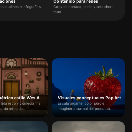
aciones
Contenido para redes
s, outlines e infografías,
Copy de portada, posts y sets short-
form
Corto simétrico estilo Wes Anderson
Visuales conceptuales Pop Art
aleta retro y comedia fría
Escala gigante, color puro e
urdo refinado.
imaginería surreal del producto.