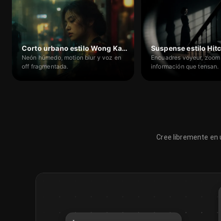
Corto urbano estilo Wong Kar-wai
Suspense estilo Hit
Neón húmedo, motion blur y voz en
Encuadres voyeur, zoom
off fragmentada.
información que tensan.
Cree libremente en u