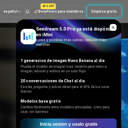
45% OFF
Empieza
Beneficios para
español
gratis
miembros
Seedream 5.0 Pro ya está disponible
en iMini
Luces y sombras más sutiles, texturas más
Nano Banana 2 · GPT Image 2
realistas
1 generacion de imagen Nano Banana al dia
Prueba el modelo de imagen mas reciente para texto a
imagen, edicion y estilos en un solo flujo
20 conversaciones de Chat al dia
Escribe, pregunta y activa ideas para el 90% de los usos
diarios
Modelos base gratis
Cambia libremente entre modelos principales. Listo para
usar, sin barreras
Inicia sesion y usalo gratis