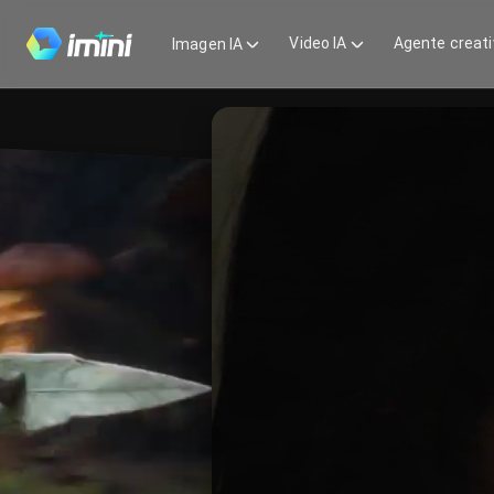
Video
Agente
Imagen
IA
creativo
IA
iMini Creative Agent ya live