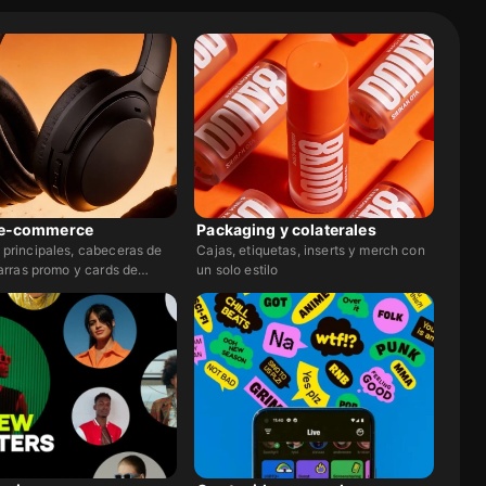
 e-commerce
Packaging y colaterales
principales, cabeceras de
Cajas, etiquetas, inserts y merch con
barras promo y cards de
un solo estilo