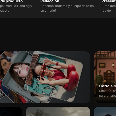
z de producto
Redacción
Present
app, módulos landing y
Ganchos, titulares y cuerpo de texto
Pitch deck
oducto
en un brief
rápido
Simetría, p
para un abs