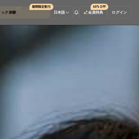
期間限定割引
60% OFF
ック体験
Seedance 2.0
日本語
会員特典
ログイン