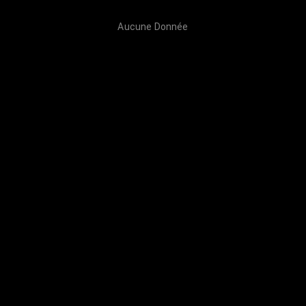
Aucune Donnée
Catégorie
Détails de l'invite
Création
Aucune Donnée
Plus de données