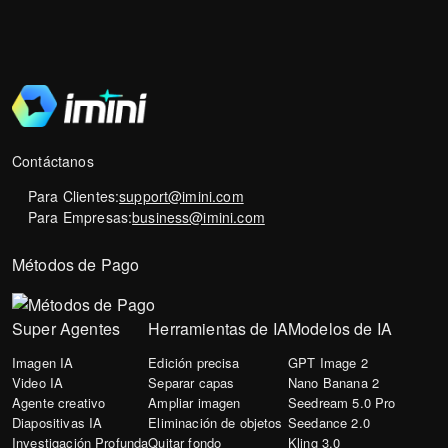
Contáctanos
Para Clientes:
support@imini.com
Para Empresas:
business@imini.com
Métodos de Pago
Super Agentes
Herramientas de IA
Modelos de IA
Imagen IA
Edición precisa
GPT Image 2
Video IA
Separar capas
Nano Banana 2
Agente creativo
Ampliar imagen
Seedream 5.0 Pro
Diapositivas IA
Eliminación de objetos
Seedance 2.0
Investigación Profunda
Quitar fondo
Kling 3.0